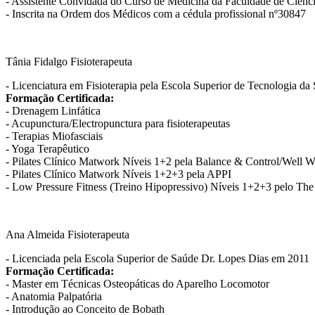
- Assistente Convidada do Curso de Medicina da Faculdade de Ciênci
- Inscrita na Ordem dos Médicos com a cédula profissional nº30847
Tânia Fidalgo
Fisioterapeuta
- Licenciatura em Fisioterapia pela Escola Superior de Tecnologia d
Formação Certificada:
- Drenagem Linfática
- Acupunctura/Electropunctura para fisioterapeutas
- Terapias Miofasciais
- Yoga Terapêutico
- Pilates Clínico Matwork Níveis 1+2 pela Balance & Control/Well
- Pilates Clínico Matwork Níveis 1+2+3 pela APPI
- Low Pressure Fitness (Treino Hipopressivo) Níveis 1+2+3 pelo The 
Ana Almeida
Fisioterapeuta
- Licenciada pela Escola Superior de Saúde Dr. Lopes Dias em 2011
Formação Certificada:
- Master em Técnicas Osteopáticas do Aparelho Locomotor
- Anatomia Palpatória
- Introdução ao Conceito de Bobath