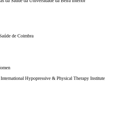
as da Saúde da Universidade da Beira Interior
a Saúde de Coimbra
 Women
International Hypopressive & Physical Therapy Institute