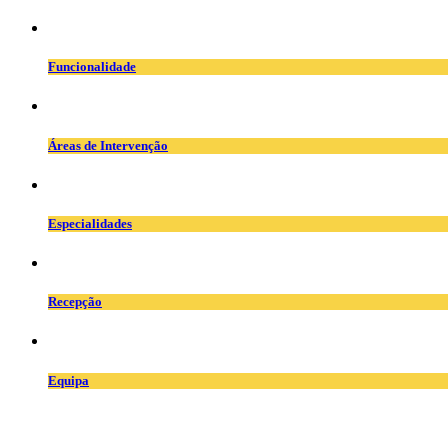
space.png
Funcionalidade
intervenção.png
Áreas de Intervenção
especialidades_mv.png
Especialidades
balcao.png
Recepção
team.png
Equipa