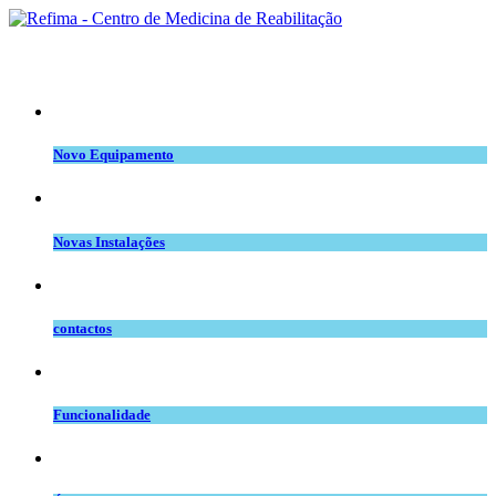
equipamento.png
Novo Equipamento
novas inst.png
Novas Instalações
telefone_copy.jpg
contactos
space.png
Funcionalidade
intervenção.png