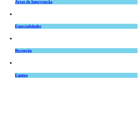
Áreas de Intervenção
especialidades_mv.png
Especialidades
balcao.png
Recepção
team.png
Equipa