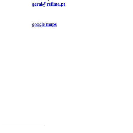
geral@refima.pt
google
maps
Política de Privacidade
Livro de reclamações