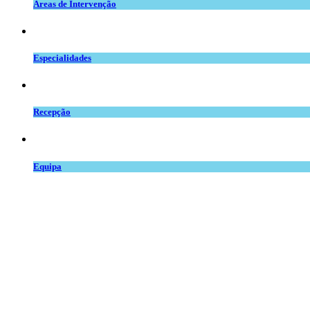
Áreas de Intervenção
especialidades_mv.png
Especialidades
balcao.png
Recepção
team.png
Equipa