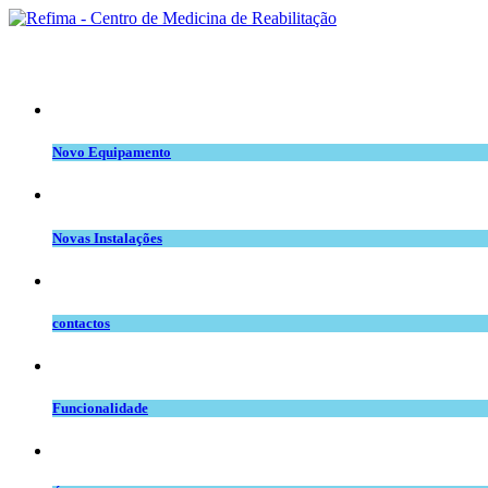
equipamento.png
Novo Equipamento
novas inst.png
Novas Instalações
telefone_copy.jpg
contactos
space.png
Funcionalidade
intervenção.png