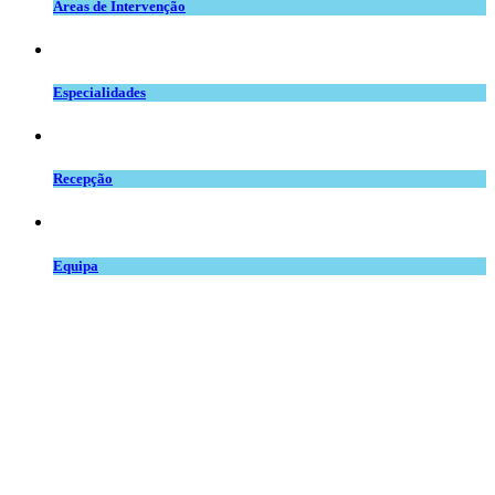
Áreas de Intervenção
especialidades_mv.png
Especialidades
balcao.png
Recepção
team.png
Equipa