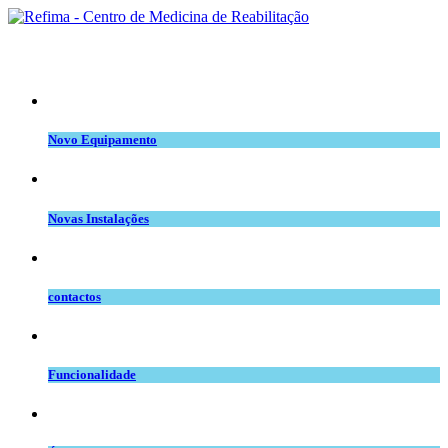
equipamento.png
Novo Equipamento
novas inst.png
Novas Instalações
telefone_copy.jpg
contactos
space.png
Funcionalidade
intervenção.png