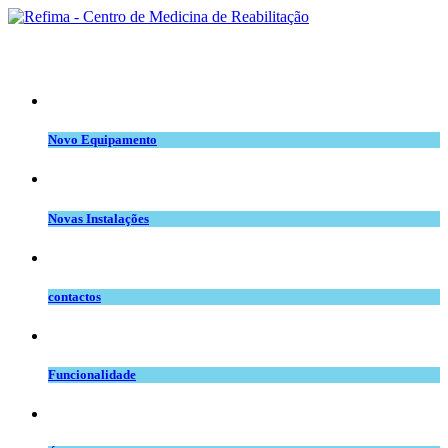
equipamento.png
Novo Equipamento
novas inst.png
Novas Instalações
telefone_copy.jpg
contactos
space.png
Funcionalidade
intervenção.png