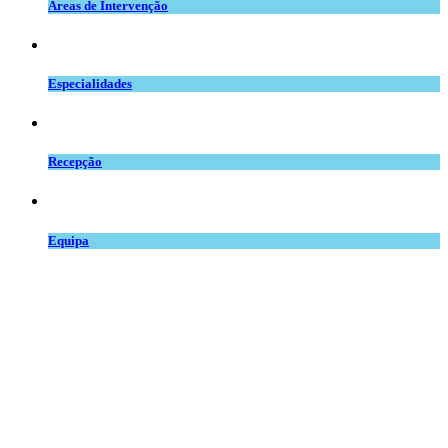
Áreas de Intervenção
especialidades_mv.png
Especialidades
balcao.png
Recepção
team.png
Equipa