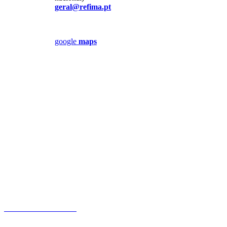
geral@refima.pt
google
maps
Política de Privacidade
Livro de reclamações